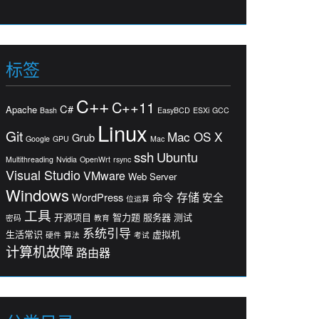
标签
C++
C++11
C#
Apache
Bash
EasyBCD
ESXi
GCC
Linux
Git
Mac OS X
Grub
Google
GPU
Mac
ssh
Ubuntu
Multithreading
Nvidia
OpenWrt
rsync
Visual Studio
VMware
Web Server
Windows
存储
WordPress
命令
安全
位运算
工具
开源项目
智力题
服务器
测试
密码
教育
系统引导
生活常识
虚拟机
硬件
算法
考试
计算机故障
路由器