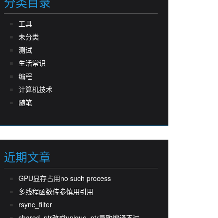
分类目录
工具
未分类
测试
生活常识
编程
计算机技术
随笔
近期文章
GPU显存占用no such process
多线程函数传参慎用引用
rsync_filter
shared_ptr改成unique_ptr导致编译不过