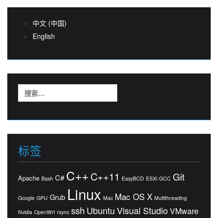
中文 (中国)
English
搜
索：
标签
C++
C++11
Git
C#
Apache
Bash
EasyBCD
ESXi
GCC
Linux
Mac OS X
Grub
Google
GPU
Mac
Multithreading
ssh
Ubuntu
Visual Studio
VMware
Nvidia
OpenWrt
rsync