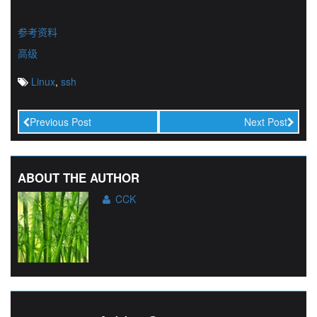
参考资料
高级
Linux
,
ssh
Previous Post
Next Post
ABOUT THE AUTHOR
CCK