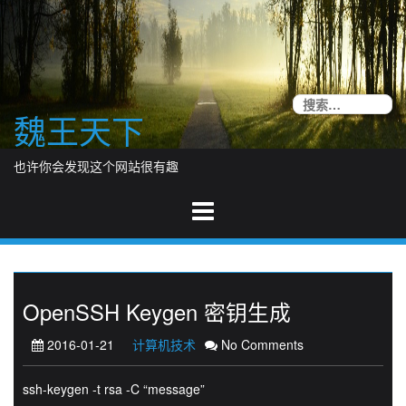
Skip
to
content
搜
魏王天下
索
也许你会发现这个网站很有趣
OpenSSH Keygen 密钥生成
2016-01-21
计算机技术
No Comments
ssh-keygen -t rsa -C “message”