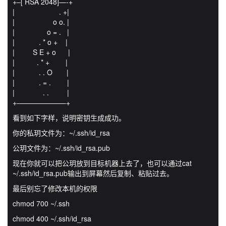
+–[ RSA 2048]—-+
| . +|
| o o. |
| o = . |
| . * o + |
| S E + o |
| . * + |
| . . O |
| . = . |
| . . |
+———————+
看到如下字样，说明密钥生成成功。
你的私玥文件为：~/.ssh/id_rsa
公玥文件为：~/.ssh/id_rsa.pub
现在你就可以把公玥放到目标机器上去了，也可以通过cat
~/.ssh/id_rsa.pub输出到屏幕然后复制、粘贴过去。
最后别忘了修改本机的权限
chmod 700 ~/.ssh
chmod 400 ~/.ssh/id_rsa